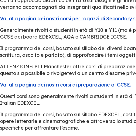
Con un approccio didattico centrato sui bisogni e gli inter
verranno accompagnati da insegnanti qualificati nello svilup
Vai alla pagina dei nostri corsi per ragazzi di Secondary s
Generalmente rivolti a studenti in età di Y10 e Y11 (ma è po
GCSE dei board EDEXCEL, AQA o CAMBRIDGE IGCSE.
Il programma dei corsi, basato sul sillabo dei diversi board
scrittura, ascolto e parlato), di approfondire i temi oggett
ATTENZIONE: PLI Manchester offre corsi di preparazione ma
questo sia possibile o rivolgetevi a un centro d’esame priv
Vai alla pagina dei nostri corsi di preparazione al GCSE.
Questi corsi sono generalmente rivolti a studenti in età di
Italian EDEXCEL.
Il programma dei corsi, basato sul sillabo EDEXCEL, costit
opere letterarie e cinematografiche e attraverso lo studio d
specifiche per affrontare l’esame.