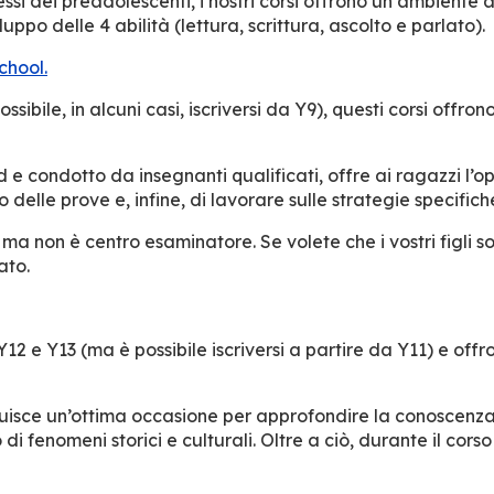
essi dei preadolescenti, i nostri corsi offrono un ambiente 
po delle 4 abilità (lettura, scrittura, ascolto e parlato).
chool.
ssibile, in alcuni casi, iscriversi da Y9), questi corsi off
 e condotto da insegnanti qualificati, offre ai ragazzi l’op
o delle prove e, infine, di lavorare sulle strategie specific
 non è centro esaminatore. Se volete che i vostri figli so
ato.
 Y12 e Y13 (ma è possibile iscriversi a partire da Y11) e of
uisce un’ottima occasione per approfondire la conoscenza de
i fenomeni storici e culturali. Oltre a ciò, durante il corso