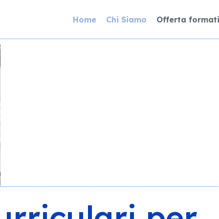
Home
Chi Siamo
Offerta format
urriculari per