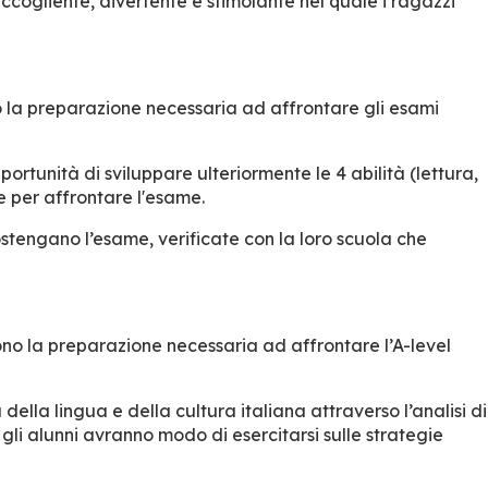
accogliente, divertente e stimolante nel quale i ragazzi
rono la preparazione necessaria ad affrontare gli esami
portunità di sviluppare ulteriormente le 4 abilità (lettura,
he per affrontare l'esame.
stengano l’esame, verificate con la loro scuola che
frono la preparazione necessaria ad affrontare l’A-level
lla lingua e della cultura italiana attraverso l’analisi di
 gli alunni avranno modo di esercitarsi sulle strategie