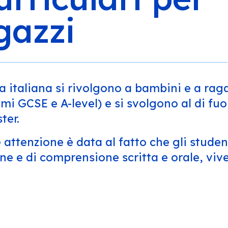
gazzi
ra italiana si rivolgono a bambini e a raga
i GCSE e A-level) e si svolgono al di fuori
ter.
de attenzione è data al fatto che gli stude
one e di comprensione scritta e orale, viv