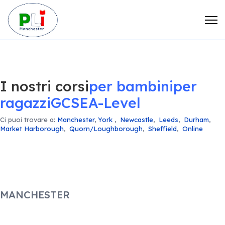
I nostri corsi
per bambini
per
ragazzi
GCSE
A-Level
Ci puoi trovare a:
Manchester
,
York
,
Newcastle
,
Leeds
,
Durham
,
Market Harborough
,
Quorn/Loughborough
,
Sheffield
,
Online
MANCHESTER