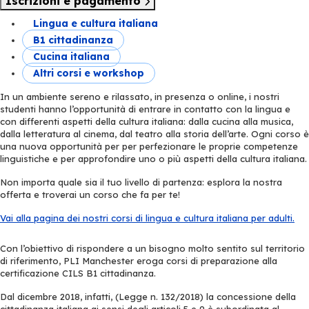
Iscrizioni e pagamento
Lingua e cultura italiana
B1 cittadinanza
Cucina italiana
Altri corsi e workshop
In un ambiente sereno e rilassato, in presenza o online, i nostri
studenti hanno l’opportunità di entrare in contatto con la lingua e
con differenti aspetti della cultura italiana: dalla cucina alla musica,
dalla letteratura al cinema, dal teatro alla storia dell’arte. Ogni corso è
una nuova opportunità per per perfezionare le proprie competenze
linguistiche e per approfondire uno o più aspetti della cultura italiana.
Non importa quale sia il tuo livello di partenza: esplora la nostra
offerta e troverai un corso che fa per te!
Vai alla pagina dei nostri corsi di lingua e cultura italiana per adulti.
Con l’obiettivo di rispondere a un bisogno molto sentito sul territorio
di riferimento, PLI Manchester eroga corsi di preparazione alla
certificazione CILS B1 cittadinanza.
Dal dicembre 2018, infatti, (Legge n. 132/2018) la concessione della
cittadinanza italiana ai sensi degli articoli 5 e 9 è subordinata al